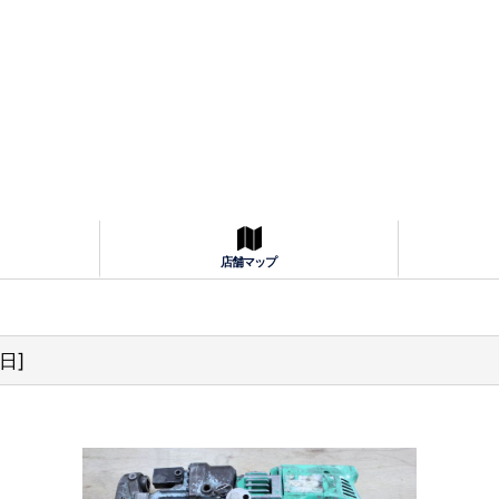
店舗マップ
2日
]