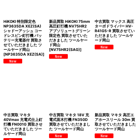
絞り込む
HiKOKI 特別限定色
新品買取 HiKOKI 75mm
中古買取 マックス 高圧
NP3635DA XEZ(SA)
高圧釘打機 NV75HR2
ターボドライバー HV-
シャドーアッシュ コー
アブソリュートグリーン
R41G5-R 買取させてい
ドレスピン釘打機 バッ
限定色 買取させていた
ただきました ツールヤ
テリー充電器付 買取さ
だきました ツールヤー
ード岡山
せていただきました ツ
ド岡山
ールヤード岡山
[
NV75HR2(SAG)
]
[
NP3635DA XEZ(SA)
]
中古買取 マキタ
中古買取 マキタ 18V 充
新品買取 マキタ 高圧エ
40Vmax 充電式仕上釘
電式面木打機 FN350D
アホースリール 30m 買
打機 FN001G 買取させ
買取させていただきまし
取させていただきました
ていただきました ツー
た ツールヤード岡山
ツールヤード岡山
ルヤード岡山