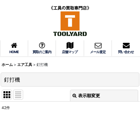
HOME
買取のご案内
店舗マップ
メール査定
問い合わせ
ホーム
>
エア工具
>
釘打機
釘打機
表示順変更
閉じる
42
件
表示数
:
並び順
: