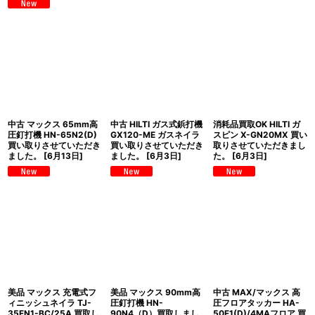
中古 マックス 65mm高
中古 HILTI ガス式鋲打機
消耗品買取OK HILTI ガ
圧釘打機 HN-65N2(D)
GX120-ME ガスネイラ
スピン X-GN20MX 買い
買い取りさせていただき
買い取りさせていただき
取りさせていただきまし
ました。
[
6月13日
]
ました。
[
6月3日
]
た。
[
6月3日
]
美品 マックス 充電式フ
美品 マックス 90mm高
中古 MAX/マックス 高
ィニッシュネイラ TJ-
圧釘打機 HN-
圧フロアタッカー HA-
35FN1-BC/25A 買取し
90N4（D）買取しまし
50F1(D)/4MAフロア 買