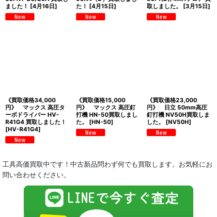
ました！
[
4月16日
]
た！
[
4月15日
]
取しました。
[
3月15日
]
《買取価格34,000
《買取価格15,000
《買取価格23,000
円》 マックス 高圧タ
円》 マックス 高圧釘
円》 日立 50mm高圧
ーボドライバー HV-
打機 HN-50買取しまし
釘打機 NV50H買取しま
R41G4 買取しました！
た。
[
HN-50
]
した。
[
NV50H
]
[
HV-R41G4
]
工具高価買取中です！中古新品問わず何でも買取します。お気軽にお
問い合わせください。