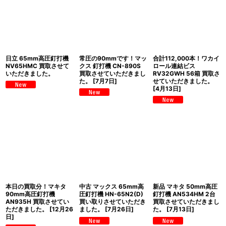
日立 65mm高圧釘打機
常圧の90mmです！マッ
合計112,000本！ワカイ
NV65HMC 買取させて
クス 釘打機 CN-890S
ロール連結ビス
いただきました。
買取させていただきまし
RV32GWH 56箱 買取さ
た。
[
7月7日
]
せていただきました。
[
4月13日
]
本日の買取分！マキタ
中古 マックス 65mm高
新品 マキタ 50mm高圧
90mm高圧釘打機
圧釘打機 HN-65N2(D)
釘打機 AN534HM 2台
AN935H 買取させてい
買い取りさせていただき
買取させていただきまし
ただきました。
[
12月26
ました。
[
7月26日
]
た。
[
7月13日
]
日
]